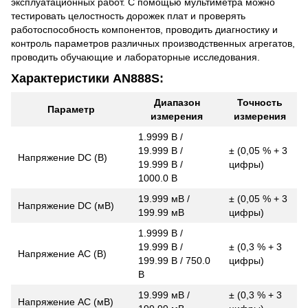
эксплуатационных работ. С помощью мультиметра можно
тестировать целостность дорожек плат и проверять
работоспособность компонентов, проводить диагностику и
контроль параметров различных производственных агрегатов,
проводить обучающие и лабораторные исследования.
Характеристики AN888S:
Диапазон
Точность
Параметр
измерения
измерения
1.9999 В /
19.999 В /
± (0,05 % + 3
Напряжение DC (В)
19.999 В /
цифры)
1000.0 В
19.999 мВ /
± (0,05 % + 3
Напряжение DC (мВ)
199.99 мВ
цифры)
1.9999 В /
19.999 В /
± (0,3 % + 3
Напряжение АС (В)
199.99 В / 750.0
цифры)
В
19.999 мВ /
± (0,3 % + 3
Напряжение АC (мВ)