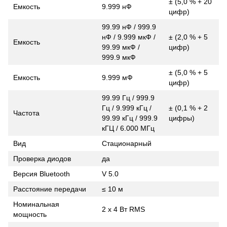
± (5,0 % + 20
Емкость
9.999 нФ
цифр)
99.99 нФ / 999.9
нФ / 9.999 мкФ /
± (2,0 % + 5
Емкость
99.99 мкФ /
цифр)
999.9 мкФ
± (5,0 % + 5
Емкость
9.999 мФ
цифр)
99.99 Гц / 999.9
Гц / 9.999 кГц /
± (0,1 % + 2
Частота
99.99 кГц / 999.9
цифры)
кГЦ / 6.000 MГц
Вид
Стационарный
Проверка диодов
да
Версия Bluetooth
V 5.0
Расстояние передачи
≤ 10 м
Номинальная
2 х 4 Вт RMS
мощность