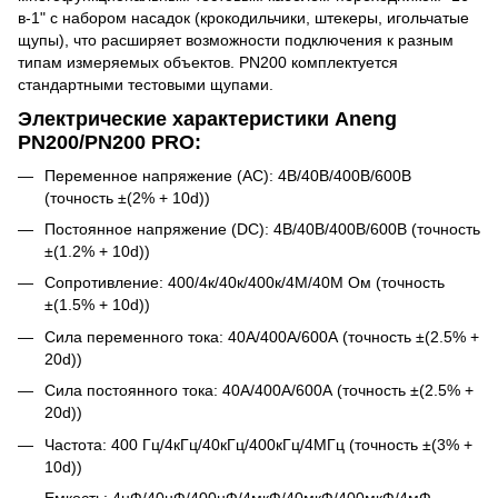
в-1" с набором насадок (крокодильчики, штекеры, игольчатые
щупы), что расширяет возможности подключения к разным
типам измеряемых объектов. PN200 комплектуется
стандартными тестовыми щупами.
Электрические характеристики Aneng
PN200/PN200 PRO:
Переменное напряжение (AC): 4В/40В/400В/600В
(точность ±(2% + 10d))
Постоянное напряжение (DC): 4В/40В/400В/600В (точность
±(1.2% + 10d))
Сопротивление: 400/4к/40к/400к/4М/40М Ом (точность
±(1.5% + 10d))
Сила переменного тока: 40А/400А/600А (точность ±(2.5% +
20d))
Сила постоянного тока: 40А/400А/600А (точность ±(2.5% +
20d))
Частота: 400 Гц/4кГц/40кГц/400кГц/4МГц (точность ±(3% +
10d))
Емкость: 4нФ/40нФ/400нФ/4мкФ/40мкФ/400мкФ/4мФ