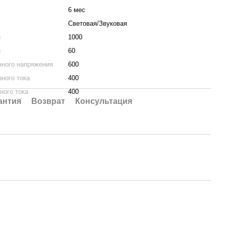
6 мес
Световая/Звуковая
ы
1000
и
60
ного напряжения
600
ного тока
400
ного тока
400
антия
Возврат
Консультация