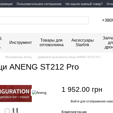
формация
Пользовательское соглашение
Не нашли нужный товар?
Отз
+380
д
Запч
Товары для
Аксессуары
Инструмент
дл
оптоволокна
Starlink
ь
дро
Мультиметры Aneng
Цифровой мультиметр клещи ANENG ST212 Pro
щи ANENG ST212 Pro
1 952.00 грн
Войти
для отображения нако
%
Комплектация