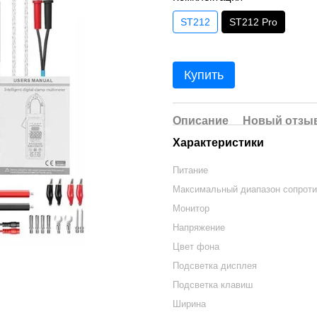
ST212
ST212 Pro
Купить
Описание
Новый отзыв
Характеристики
Питание
Максимальный диапазон сопрот
Монитор
Напряжение
Цвет фона
Подсветка дисплея
Подсветка клавиш
Ширина