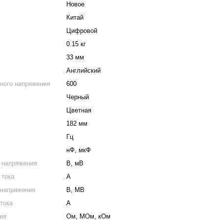
Новое
Китай
Цифровой
0.15 кг
33 мм
Английский
ного напряжения
600
Черный
Цветная
182 мм
Гц
нФ, мкФ
 напряжения
В, мВ
 тока
А
 напряжения
В, МВ
тока
А
ия
Ом, МОм, кОм