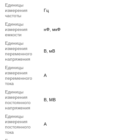
Единицы
измерения
Гц
частоты
Единицы
измерения
нФ, мкФ
емкости
Единицы
измерения
В, мВ
переменного
напряжения
Единицы
измерения
А
переменного
тока
Единицы
измерения
В, МВ
постоянного
напряжения
Единицы
измерения
А
постоянного
тока