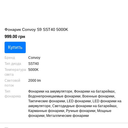
Фонарик Convoy S9 SST40 5000K
999.00 грн
Купить
Бренд
Convoy
Тип диода
SST40
Температура
5000K
света
Световой
2000 lm
поток
Тип
Фонарики на аккумуляторе, Фонарики на батарейках,
фонарика
Водонепроницаемые фонарики, Военные фонарики,
Тактические фонарики, LED фонарики, LED фонарики на
аккумуляторе, Светодидные фонарики на батарейках,
Карманные фонарики, Ручные фонарики, Мощные
фонарики, Металлические фонарики