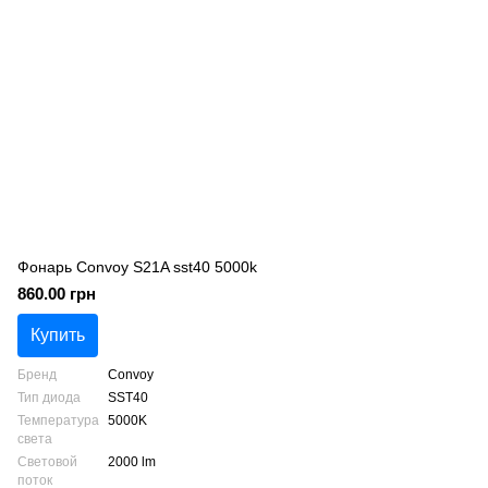
Фонарь Convoy S21A sst40 5000k
860.00 грн
Купить
Бренд
Convoy
Тип диода
SST40
Температура
5000K
света
Световой
2000 lm
поток