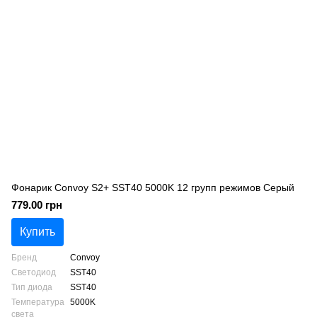
Фонарик Convoy S2+ SST40 5000K 12 групп режимов Серый
779.00 грн
Купить
Бренд
Convoy
Светодиод
SST40
Тип диода
SST40
Температура
5000K
света