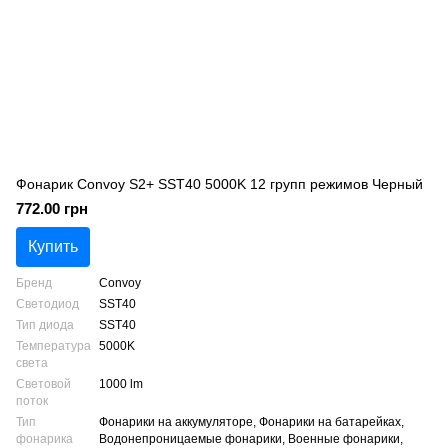
Фонарик Convoy S2+ SST40 5000K 12 групп режимов Черный
772.00 грн
Купить
Бренд
Convoy
Светодиод
SST40
Тип диода
SST40
Температура
5000K
света
Световой
1000 lm
поток
Тип
Фонарики на аккумуляторе, Фонарики на батарейках,
фонарика
Водонепроницаемые фонарики, Военные фонарики,