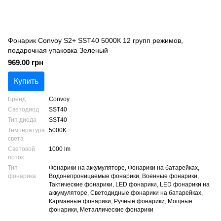
Фонарик Convoy S2+ SST40 5000К 12 групп режимов,
подарочная упаковка Зеленый
969.00 грн
Купить
Бренд
Convoy
Светодиод
SST40
Тип диода
SST40
Температура
5000K
света
Световой
1000 lm
поток
Тип
Фонарики на аккумуляторе, Фонарики на батарейках,
фонарика
Водонепроницаемые фонарики, Военные фонарики,
Тактические фонарики, LED фонарики, LED фонарики на
аккумуляторе, Светодидные фонарики на батарейках,
Карманные фонарики, Ручные фонарики, Мощные
фонарики, Металлические фонарики