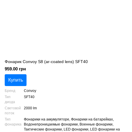
Фонарик Convoy S8 (ar-coated lens) SFT40
959.00 грн
Купить
Бренд
Convoy
Тип
SFT40
диода
Световой
2000 lm
поток
Тип
Фонарики на аккумуляторе, Фонарики на батарейках,
фонарика
Водонепроницаемые фонарики, Военные фонарики,
Тактические фонарики, LED фонарики, LED фонарики на