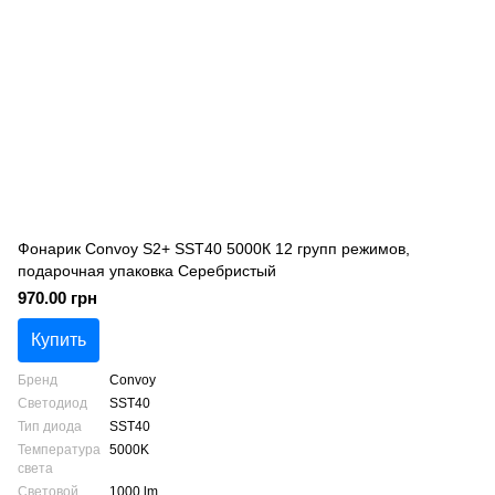
Фонарик Convoy S2+ SST40 5000К 12 групп режимов,
подарочная упаковка Серебристый
970.00 грн
Купить
Бренд
Convoy
Светодиод
SST40
Тип диода
SST40
Температура
5000K
света
Световой
1000 lm