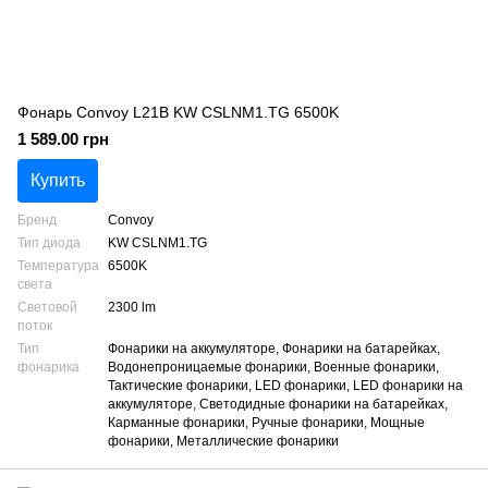
Фонарь Convoy L21B KW CSLNM1.TG 6500K
1 589.00 грн
Купить
Бренд
Convoy
Тип диода
KW CSLNM1.TG
Температура
6500K
света
Световой
2300 lm
поток
Тип
Фонарики на аккумуляторе, Фонарики на батарейках,
фонарика
Водонепроницаемые фонарики, Военные фонарики,
Тактические фонарики, LED фонарики, LED фонарики на
аккумуляторе, Светодидные фонарики на батарейках,
Карманные фонарики, Ручные фонарики, Мощные
фонарики, Металлические фонарики