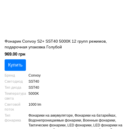
Фонарик Convoy S2+ SST40 5000К 12 групп режимов,
подарочная упаковка Голубой
969.00 грн
Купить
Бренд
Convoy
Светодиод
SST40
Тип диода
SST40
Температура
5000K
света
Световой
1000 lm
поток
Тип
Фонарики на аккумуляторе, Фонарики на батарейках,
фонарика
Водонепроницаемые фонарики, Военные фонарики,
Тактические фонарики, LED фонарики, LED фонарики на