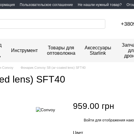
формация
Пользовательское соглашение
Не нашли нужный товар?
Отз
+380
д
Запч
Товары для
Аксессуары
Инструмент
дл
оптоволокна
Starlink
ь
дро
и Convoy
Фонарик Convoy S8 (ar-coated lens) SFT40
ed lens) SFT40
959.00 грн
Войти
для отображения нако
%
Цвет