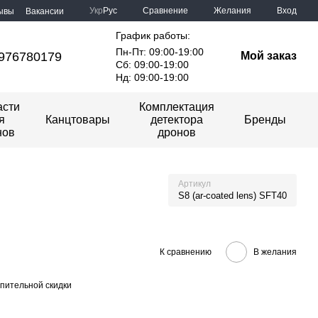
Сравнение
Укр
Рус
Желания
Вход
ывы
Вакансии
График работы:
Пн-Пт: 09:00-19:00
976780179
Мой заказ
Сб: 09:00-19:00
Нд: 09:00-19:00
асти
Комплектация
я
Канцтовары
детектора
Бренды
нов
дронов
Артикул
S8 (ar-coated lens) SFT40
К сравнению
В желания
пительной скидки