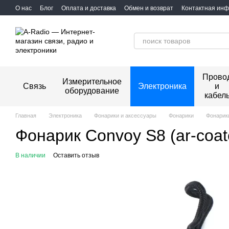
Перейти к основному контенту
О нас
Блог
Оплата и доставка
Обмен и возврат
Контактная ин
Прово
Измерительное
Связь
Электроника
и
оборудование
кабел
Главная
Электроника
Фонарики и аксессуары
Фонарики
Фонарик
Фонарик Convoy S8 (ar-coat
В наличии
Оставить отзыв