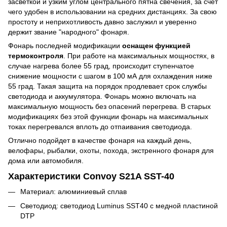
засветкой и узким углом центрального пятна свечения, за счет
чего удобен в использовании на средних дистанциях. За свою
простоту и неприхотливость давно заслужил и уверенно
держит звание "народного" фонаря.
Фонарь последней модификации
оснащен функцией
термоконтроля
. При работе на максимальных мощностях, в
случае нагрева более 55 град, происходит ступенчатое
снижение мощности с шагом в 100 мА для охлаждения ниже
55 град. Такая защита на порядок продлевает срок службы
светодиода и аккумулятора. Фонарь можно включать на
максимальную мощность без опасений перегрева. В старых
модификациях без этой функции фонарь на максимальных
токах перегревался вплоть до отпаивания светодиода.
Отлично подойдет в качестве фонаря на каждый день,
велофары, рыбалки, охоты, похода, экстренного фонаря для
дома или автомобиля.
Характеристики Convoy S21A SST-40
Материал: алюминиевый сплав
Светодиод: светодиод Luminus SST40 с медной пластиной
DTP