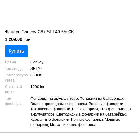
Фонарь Convoy C8+ SFT40 6500K
1 209.00 грн
Купить
Бренд
Convoy
Тип диода
SFT40
Температура
6500K
света
Световой
1000 lm
поток
Тип
Фонарики на аккумуляторе, Фонарики на батарейках,
фонарика
Водонепроницаемые фонарики, Военные фонарики,
Тактические фонарики, LED фонарики, LED фонарики на
аккумуляторе, Светодидные фонарики на батарейках,
Карманные фонарики, Ручные фонарики, Мощные
фонарики, Металлические фонарики