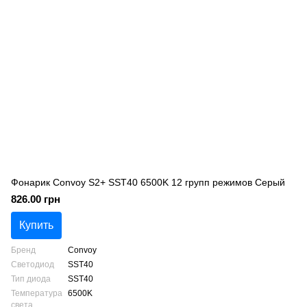
Фонарик Convoy S2+ SST40 6500K 12 групп режимов Серый
826.00 грн
Купить
Бренд
Convoy
Светодиод
SST40
Тип диода
SST40
Температура
6500K
света