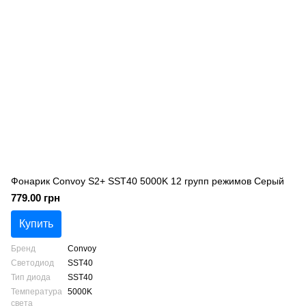
Фонарик Convoy S2+ SST40 5000K 12 групп режимов Серый
779.00 грн
Купить
Бренд
Convoy
Светодиод
SST40
Тип диода
SST40
Температура
5000K
света