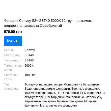
Фонарик Convoy S2+ SST40 5000К 12 групп режимов,
подарочная упаковка Серебристый
970.00 грн
Купить
Бренд
Convoy
Светодиод
SST40
Тип диода
SST40
Температура
5000K
света
Световой
1000 lm
поток
Тип
Фонарики на аккумуляторе, Фонарики на батарейках,
фонарика
Водонепроницаемые фонарики, Военные фонарики,
Тактические фонарики, LED фонарики, LED фонарики на
аккумуляторе, Светодидные фонарики на батарейках,
Карманные фонарики, Ручные фонарики, Мощные
фонарики, Металлические фонарики