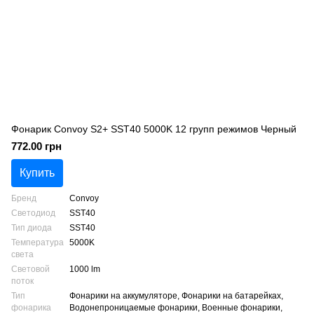
Фонарик Convoy S2+ SST40 5000K 12 групп режимов Черный
772.00 грн
Купить
Бренд
Convoy
Светодиод
SST40
Тип диода
SST40
Температура
5000K
света
Световой
1000 lm
поток
Тип
Фонарики на аккумуляторе, Фонарики на батарейках,
фонарика
Водонепроницаемые фонарики, Военные фонарики,