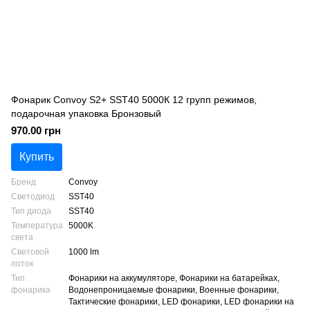
Фонарик Convoy S2+ SST40 5000К 12 групп режимов,
подарочная упаковка Бронзовый
970.00 грн
Купить
Бренд
Convoy
Светодиод
SST40
Тип диода
SST40
Температура
5000K
света
Световой
1000 lm
поток
Тип
Фонарики на аккумуляторе, Фонарики на батарейках,
фонарика
Водонепроницаемые фонарики, Военные фонарики,
Тактические фонарики, LED фонарики, LED фонарики на