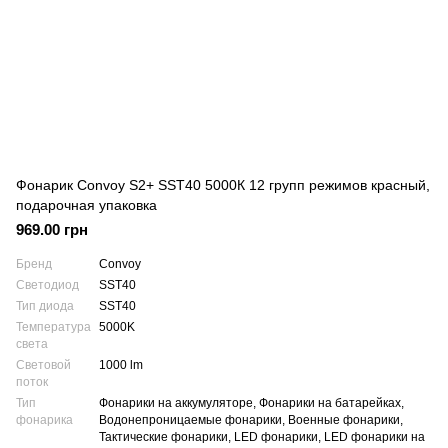
Фонарик Convoy S2+ SST40 5000К 12 групп режимов красный,
подарочная упаковка
969.00 грн
Бренд
Convoy
Светодиод
SST40
Тип диода
SST40
Температура
5000K
света
Световой
1000 lm
поток
Тип
Фонарики на аккумуляторе, Фонарики на батарейках,
фонарика
Водонепроницаемые фонарики, Военные фонарики,
Тактические фонарики, LED фонарики, LED фонарики на