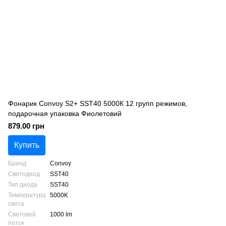
Фонарик Convoy S2+ SST40 5000К 12 групп режимов,
подарочная упаковка Фиолетовий
879.00 грн
Купить
Бренд
Convoy
Светодиод
SST40
Тип диода
SST40
Температура
5000K
света
Световой
1000 lm
поток