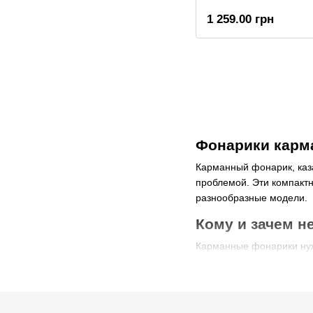
1 259.00 грн
Фонарики карм
Карманный фонарик, каза
проблемой. Эти компакт
разнообразные модели.
Кому и зачем 
Карманные фонарики нуж
Безопасность в тем
Если приходится часто в
помещается в сумке. Но 