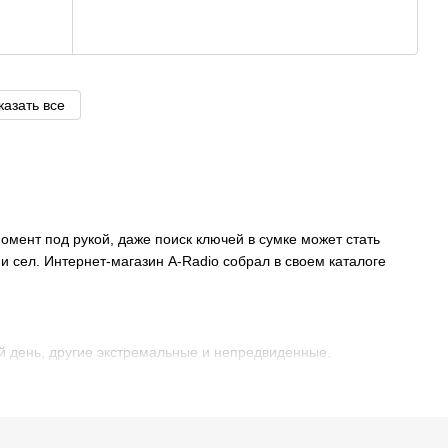
казать все
омент под рукой, даже поиск ключей в сумке может стать
сел. Интернет-магазин A-Radiо собрал в своем каталоге
й день, другие экстремальные и непредвиденные.
н обязательно. Маленький и компактный, он легко
фонарик незаменим.