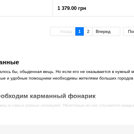
1 379.00 грн
Назад
1
2
Вперед
По
анные
лось бы, обыденная вещь. Но если его не оказывается в нужный м
ные и удобные помощники необходимы жителями больших городов и 
необходим карманный фонарик
ны в самых разных ситуациях. Некоторые из них случаются кажды
ноте
озвращаться домой в темное время суток, карманный фонарик нуже
если нужно осветить дорогу, в темноте найти замочную скважину, 