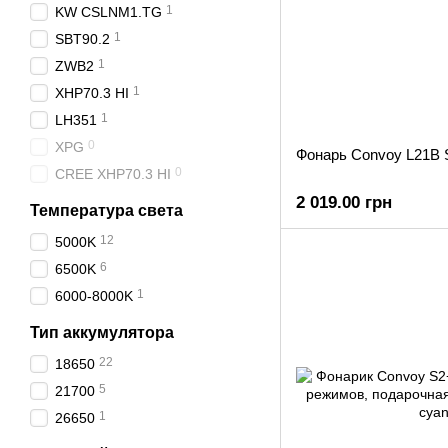
1
KW CSLNM1.TG
1
SBT90.2
1
ZWB2
1
XHP70.3 HI
1
LH351
0
XPG
Фонарь Convoy L21B 
0
CREE XHP70.3 HI
2 019.00 грн
Температура света
12
5000K
6
6500K
1
6000-8000K
Тип аккумулятора
22
18650
5
21700
1
26650