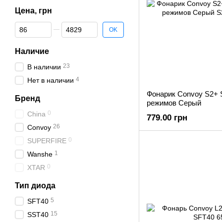
Цена, грн
От Цена, грн
До Цена, грн
OK
Наличие
23
В наличии
4
Нет в наличии
Фонарик Convoy S2+ 
Бренд
режимов Серый
0
China
779.00 грн
26
Convoy
0
SUPERFIRE
1
Wanshe
0
XTAR
Тип диода
5
SFT40
15
SST40