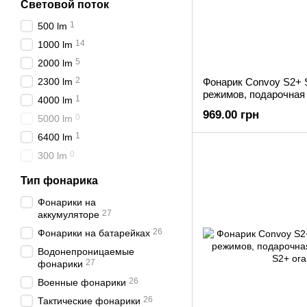
Световой поток
1
500 lm
14
1000 lm
5
2000 lm
2
2300 lm
Фонарик Convoy S2+ 
режимов, подарочная
1
4000 lm
969.00 грн
0
5000 lm
1
6400 lm
0
300 lm
Тип фонарика
Фонарики на
27
аккумуляторе
26
Фонарики на батарейках
Водонепроницаемые
27
фонарики
26
Военные фонарики
26
Тактические фонарики