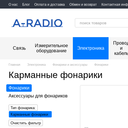
Перейти к основному контенту
О нас
Блог
Оплата и доставка
Обмен и возврат
Контактная ин
Прово
Измерительное
Связь
Электроника
и
оборудование
кабел
Главная
Электроника
Фонарики и аксессуары
Фонарики
Карманные фонарики
Фонарики
Аксессуары для фонариков
Тип фонарика:
Карманные фонарики
Очистить фильтр