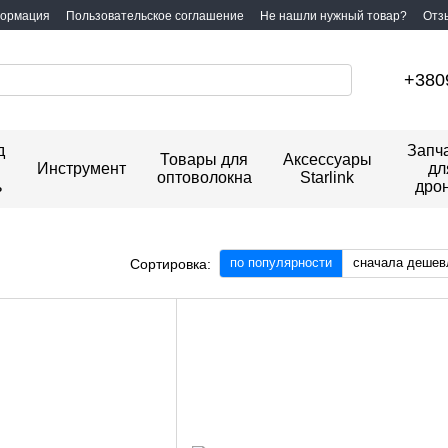
формация
Пользовательское соглашение
Не нашли нужный товар?
Отз
+380
д
Запч
Товары для
Аксессуары
Инструмент
дл
оптоволокна
Starlink
ь
дро
по популярности
сначала дешев
Сортировка: