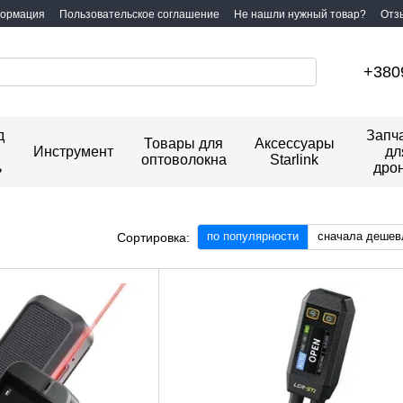
формация
Пользовательское соглашение
Не нашли нужный товар?
Отз
+380
д
Запч
Товары для
Аксессуары
Инструмент
дл
оптоволокна
Starlink
ь
дро
по популярности
сначала дешев
Сортировка: