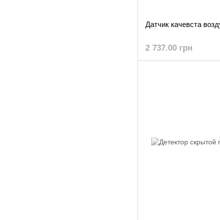
Датчик качевста во
2 737.00 грн