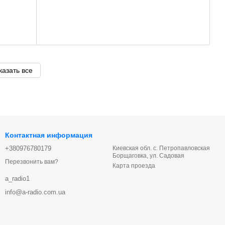
казать все
Контактная информация
+380976780179
Киевская обл. с. Петропавловская
Борщаговка, ул. Садовая
Перезвонить вам?
Карта проезда
a_radio1
info@a-radio.com.ua