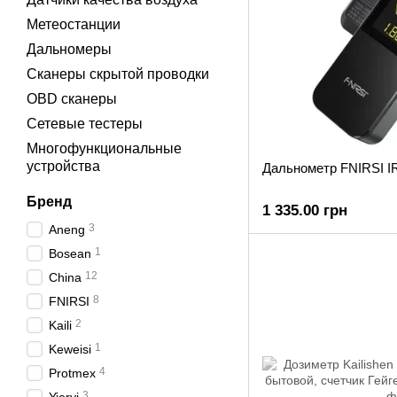
Метеостанции
Дальномеры
Сканеры скрытой проводки
OBD сканеры
Сетевые тестеры
Многофункциональные
устройства
Дальнометр FNIRSI I
Бренд
1 335.00 грн
3
Aneng
1
Bosean
12
China
8
FNIRSI
2
Kaili
1
Keweisi
4
Protmex
3