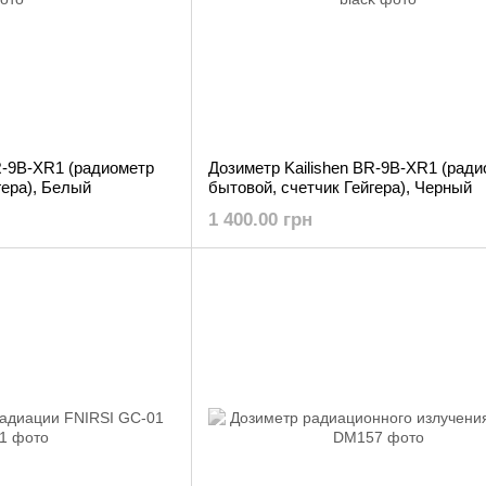
R-9B-XR1 (радиометр
Дозиметр Kailishen BR-9B-XR1 (рад
гера), Белый
бытовой, счетчик Гейгера), Черный
1 400.00 грн