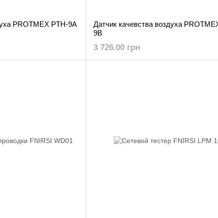
здуха PROTMEX PTH-9A
Датчик качевства воздуха PROTME
9B
3 726.00 грн