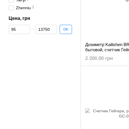
Yieryi
3
Zhenniu
Цена, грн
От Цена, грн
До Цена, грн
OK
Дозиметр Kailishen B
бытовой, счетчик Гей
2 200.00 грн