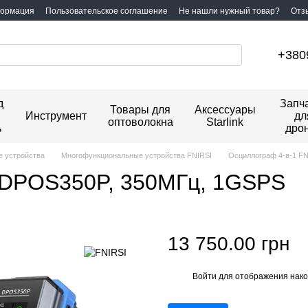
формация
Пользовательское соглашение
Не нашли нужный товар?
Отз
+380
д
Запч
Товары для
Аксессуары
Инструмент
дл
оптоволокна
Starlink
ь
дро
 устройства
Многофункциональные устройства FNIRSI
Осциллограф 4-в-1 F
 DPOS350P, 350МГц, 1GSPS
13 750.00 грн
Войти
для отображения нако
%