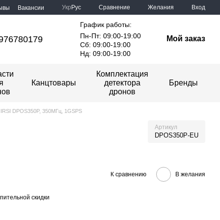
Сравнение
Укр
Рус
Желания
Вход
ывы
Вакансии
График работы:
Пн-Пт: 09:00-19:00
976780179
Мой заказ
Сб: 09:00-19:00
Нд: 09:00-19:00
асти
Комплектация
я
Канцтовары
детектора
Бренды
нов
дронов
NIRSI DPOS350P, 350МГц, 1GSPS
Артикул
DPOS350P-EU
К сравнению
В желания
пительной скидки