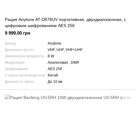
Рация Anytone AT-D878UV портативная, двухдиапазонная, с
цифровым шифрованием AES 256
9 999.00 грн
Бренд
Anytone
Диапазон частот
VHF, UHF, VHF+UHF
Заявленная мощность
8 W
Модуляция
Аналоговая , DMR
Шифрование
AES 256
Страна производитель
Китай
Дальность связи
До 10 км