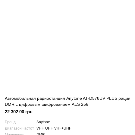
Автомобильная радиостанция Anytone AT-D578UV PLUS рация
DMR с цифровым шифрованием AES 256
22 302.00 грн
Бренд
Anytone
Диапазон частот
VHF, UHF, VHF+UHF
Модуляция
DMR