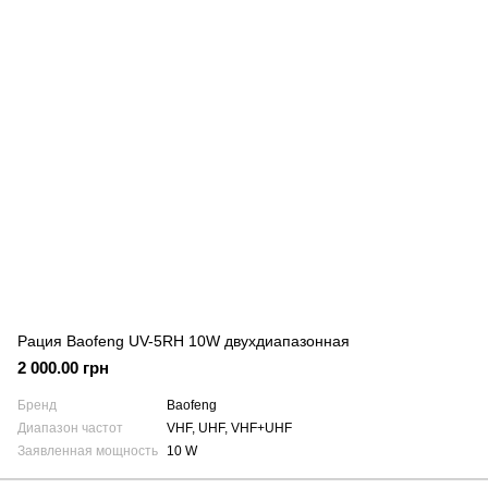
Рация Baofeng UV-5RH 10W двухдиапазонная
2 000.00 грн
Бренд
Baofeng
Диапазон частот
VHF, UHF, VHF+UHF
Заявленная мощность
10 W