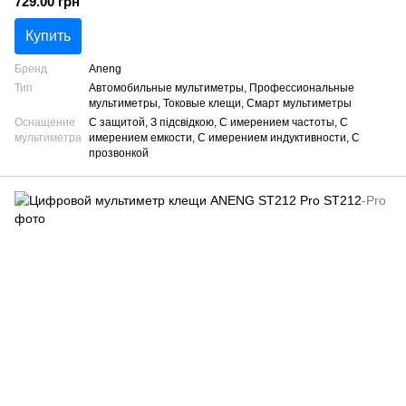
729.00 грн
Купить
Бренд
Aneng
Тип
Автомобильные мультиметры, Профессиональные
мультиметры, Токовые клещи, Смарт мультиметры
Оснащение
С защитой, З підсвідкою, С имерением частоты, С
мультиметра
имерением емкости, С имерением индуктивности, С
прозвонкой