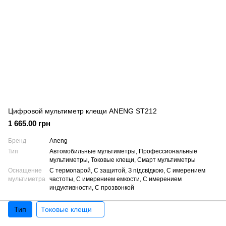
Цифровой мультиметр клещи ANENG ST212
1 665.00 грн
Бренд
Aneng
Тип
Автомобильные мультиметры, Профессиональные
мультиметры, Токовые клещи, Смарт мультиметры
Оснащение
С термопарой, С защитой, З підсвідкою, С имерением
мультиметра
частоты, С имерением емкости, С имерением
индуктивности, С прозвонкой
Тип
Токовые клещи