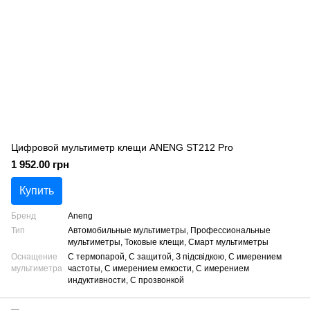
Цифровой мультиметр клещи ANENG ST212 Pro
1 952.00 грн
Купить
Бренд
Aneng
Тип
Автомобильные мультиметры, Профессиональные
мультиметры, Токовые клещи, Смарт мультиметры
Оснащение
С термопарой, С защитой, З підсвідкою, С имерением
мультиметра
частоты, С имерением емкости, С имерением
индуктивности, С прозвонкой