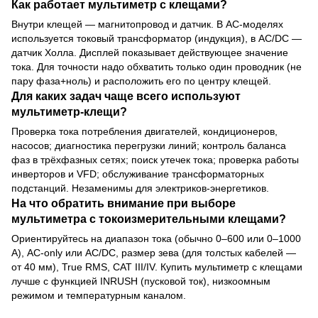
Как работает мультиметр с клещами?
Внутри клещей — магнитопровод и датчик. В AC-моделях
используется токовый трансформатор (индукция), в AC/DC —
датчик Холла. Дисплей показывает действующее значение
тока. Для точности надо обхватить только один проводник (не
пару фаза+ноль) и расположить его по центру клещей.
Для каких задач чаще всего используют
мультиметр-клещи?
Проверка тока потребления двигателей, кондиционеров,
насосов; диагностика перегрузки линий; контроль баланса
фаз в трёхфазных сетях; поиск утечек тока; проверка работы
инверторов и VFD; обслуживание трансформаторных
подстанций. Незаменимы для электриков-энергетиков.
На что обратить внимание при выборе
мультиметра с токоизмерительными клещами?
Ориентируйтесь на диапазон тока (обычно 0–600 или 0–1000
А), AC-only или AC/DC, размер зева (для толстых кабелей —
от 40 мм), True RMS, CAT III/IV. Купить мультиметр с клещами
лучше с функцией INRUSH (пусковой ток), низкоомным
режимом и температурным каналом.