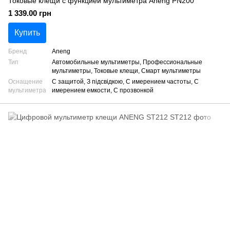
Токовые клещи с функцией мультиметра Aneng PN200
1 339.00 грн
Купить
Бренд
Aneng
Тип
Автомобильные мультиметры, Профессиональные
мультиметры, Токовые клещи, Смарт мультиметры
Оснащение
С защитой, З підсвідкою, С имерением частоты, С
мультиметра
имерением емкости, С прозвонкой