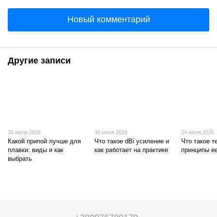
Новый комментарий
Другие записи
30 июля 2026
30 июля 2026
24 июля 2026
Какой припой лучше для
Что такое dBi усиление и
Что такое т
плавки: виды и как
как работает на практике
принципы е
выбрать