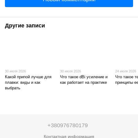
Другие записи
30 июля 2026
30 июля 2026
24 июля 2026
Какой припой лучше для
Что такое dBi усиление и
Что такое т
плавки: виды и как
как работает на практике
принципы е
выбрать
+380976780179
Контактная информация