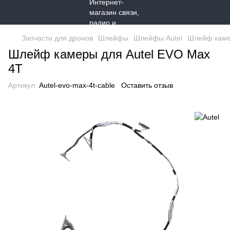
Запчасти для дронов
Шлейфы
Шлейфы Autel
Шлейф каме
Шлейф камеры для Autel EVO Max
4T
Артикул:
Autel-evo-max-4t-cable
Оставить отзыв