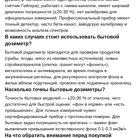
счётчик Гейгера), работает с гамма-каналом, имеет широкий
диапазон погрешности (±20-30 %), нет калибровки для
официальных измерений. Профессиональный прибор имеет
точный детектор, часто бета-канал, заводскую калибровку и
возможность анализа спектров.
В каких случаях стоит использовать бытовой
дозиметр?
Бытовой радиометр пригодится для проверки продуктов
(грибы, ягоды, мясо из неизвестных источников), новых
стройматериалов (плитка, гранит могут «фонить»),
металлолома и антиквариата, во время поездок в
загрязнённые регионы, для регулярного контроля фона в
жилье вблизи подстанций, промзон или подземных хранилищ.
Насколько точны бытовые дозиметры?
Точность бытовых моделей — ±20-30 % от эталона, чего
достаточно для быстрой оценки: «фон в норме» или «есть
превышение». Для точных измерений нужен
сертифицированный прибор с протоколом поверки. Для
бытовых задач погрешность не критична — важен факт
выявления превышения естественного фона 0.1-0.3 мкЗв/ч.
На что обратить внимание перед покупкой