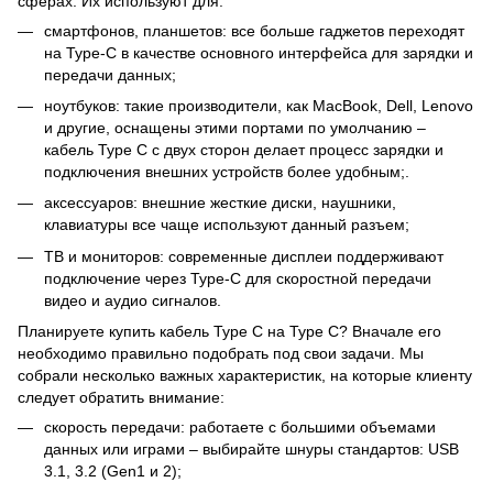
сферах. Их используют для:
смартфонов, планшетов: все больше гаджетов переходят
на Type-C в качестве основного интерфейса для зарядки и
передачи данных;
ноутбуков: такие производители, как MacBook, Dell, Lenovo
и другие, оснащены этими портами по умолчанию –
кабель Type C с двух сторон делает процесс зарядки и
подключения внешних устройств более удобным;.
аксессуаров: внешние жесткие диски, наушники,
клавиатуры все чаще используют данный разъем;
ТВ и мониторов: современные дисплеи поддерживают
подключение через Type-C для скоростной передачи
видео и аудио сигналов.
Планируете купить кабель Type C на Type C? Вначале его
необходимо правильно подобрать под свои задачи. Мы
собрали несколько важных характеристик, на которые клиенту
следует обратить внимание:
скорость передачи: работаете с большими объемами
данных или играми – выбирайте шнуры стандартов: USB
3.1, 3.2 (Gen1 и 2);