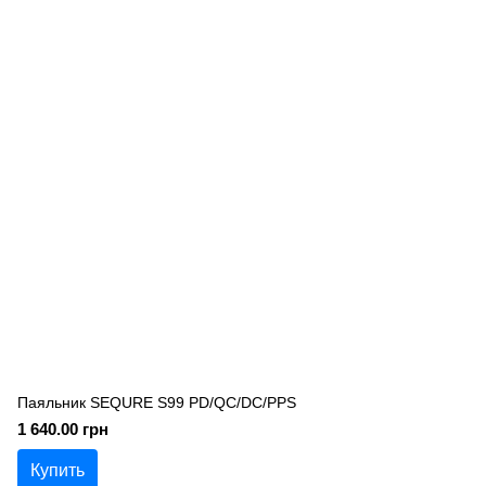
Паяльник SEQURE S99 PD/QC/DC/PPS
1 640.00 грн
Купить