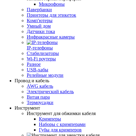
Микрофоны
Павербанки
Принтеры для этикеток
Комп'ютеры
Умный дом
Датчики тока
Инфракрасные камеры
IP-телефоны
Стабилизаторы
Wi‑Fi роутеры
Разное
USB-хабы
Релейные модули
Провод и кабель
AWG кабель
Электрический кабель
Витая пара
Термоусадки
Инструмент
Инструмент для обжимки кабеля
Кримперы
Наборы с кримперами
Губы для кримперов