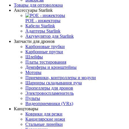
Товары для оптоволокна
Аксессуары Starlink
POE - инжекторы
Кабели Starlink
Адаптеры Starlink
Aкrумулятор для Starlink
Запчасти для дронов
Карбоновые трубки
Карбонные прутки
Шлейфы
Платы тестирования
Демпферы и кронштейны
Моторы
Приемники, контроллеры и модули
Шарниры складывания луча
Пропеллеры для дронов
Электровоспламенитель
Пульты
Видеоприемники (VRx)
Канцтовары
Коврики для резки
Канцелярские ножи
Стальные линейки