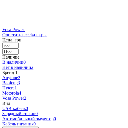
Vosa Power
Очистить все фильтры
Цена, грн
Наличие
В наличии
0
Нет в наличии
2
Бренд
‍
1
Anytone
2
Baofeng
3
Hytera
1
Motorola
4
Vosa Power
2
Вид
USB-кабель
0
Зарядный стакан
0
Автомобильный эмулятор
0
Кабель питания
0