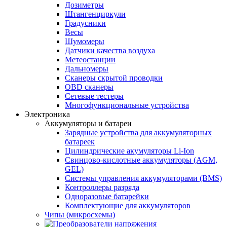
Дозиметры
Штангенциркули
Градусники
Весы
Шумомеры
Датчики качества воздуха
Метеостанции
Дальномеры
Сканеры скрытой проводки
OBD сканеры
Сетевые тестеры
Многофункциональные устройства
Электроника
Аккумуляторы и батареи
Зарядные устройства для аккумуляторных
батареек
Цилиндрические акумуляторы Li-Ion
Свинцово-кислотные аккумуляторы (AGM,
GEL)
Системы управления аккумуляторами (BMS)
Контроллеры разряда
Одноразовые батарейки
Комплектующие для аккумуляторов
Чипы (микросхемы)