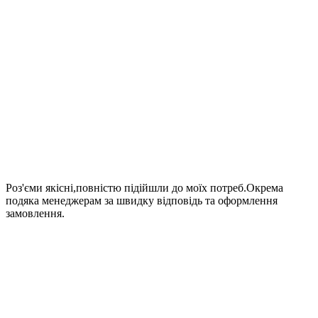
Роз'єми якісні,повністю підійшли до моїх потреб.Окрема
подяка менеджерам за швидку відповідь та оформлення
замовлення.