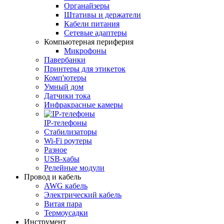
Органайзеры
Штативы и держатели
Кабели питания
Сетевые адаптеры
Компьютерная периферия
Микрофоны
Павербанки
Принтеры для этикеток
Комп'ютеры
Умный дом
Датчики тока
Инфракрасные камеры
IP-телефоны
Стабилизаторы
Wi‑Fi роутеры
Разное
USB-хабы
Релейные модули
Провод и кабель
AWG кабель
Электрический кабель
Витая пара
Термоусадки
Инструмент