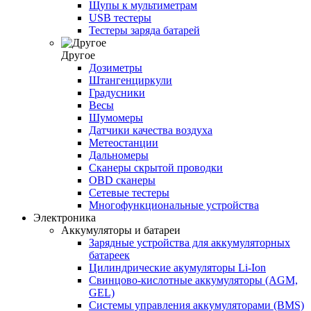
Щупы к мультиметрам
USB тестеры
Тестеры заряда батарей
Другое
Дозиметры
Штангенциркули
Градусники
Весы
Шумомеры
Датчики качества воздуха
Метеостанции
Дальномеры
Сканеры скрытой проводки
OBD сканеры
Сетевые тестеры
Многофункциональные устройства
Электроника
Аккумуляторы и батареи
Зарядные устройства для аккумуляторных
батареек
Цилиндрические акумуляторы Li-Ion
Свинцово-кислотные аккумуляторы (AGM,
GEL)
Системы управления аккумуляторами (BMS)