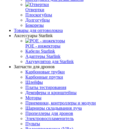
Отвертки
Плоскогубцы
Долгогубцы
Бокорезы
Товары для оптоволокна
Аксессуары Starlink
POE - инжекторы
Кабели Starlink
Адаптеры Starlink
Aкrумулятор для Starlink
Запчасти для дронов
Карбоновые трубки
Карбонные прутки
Шлейфы
Платы тестирования
Демпферы и кронштейны
Моторы
Приемники, контроллеры и модули
Шарниры складывания луча
Пропеллеры для дронов
Электровоспламенитель
Пульты
Видеоприемники (VRx)