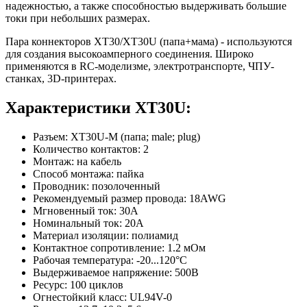
надежностью, а также способностью выдерживать большие
токи при небольших размерах.
Пара коннекторов XT30/XT30U (папа+мама) - используются
для создания высокоамперного соединения. Широко
применяются в RC-моделизме, электротранспорте, ЧПУ-
станках, 3D-принтерах.
Характеристики XT30U:
Разъем: XT30U-M (папа; male; plug)
Количество контактов: 2
Монтаж: на кабель
Способ монтажа: пайка
Проводник: позолоченный
Рекомендуемый размер провода: 18AWG
Мгновенный ток: 30А
Номинальный ток: 20А
Материал изоляции: полиамид
Контактное сопротивление: 1.2 мОм
Рабочая температура: -20...120°C
Выдерживаемое напряжение: 500В
Ресурс: 100 циклов
Огнестойкий класс: UL94V-0