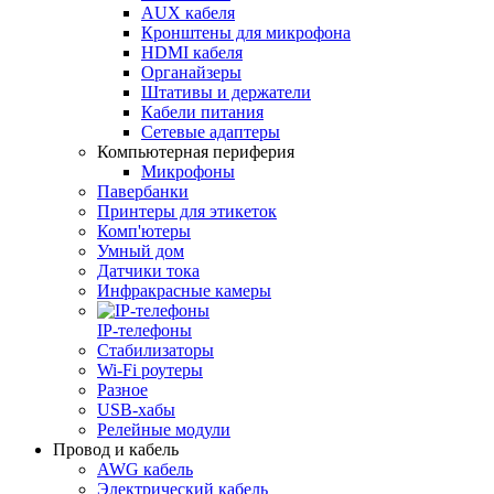
AUX кабеля
Кронштены для микрофона
HDMI кабеля
Органайзеры
Штативы и держатели
Кабели питания
Сетевые адаптеры
Компьютерная периферия
Микрофоны
Павербанки
Принтеры для этикеток
Комп'ютеры
Умный дом
Датчики тока
Инфракрасные камеры
IP-телефоны
Стабилизаторы
Wi‑Fi роутеры
Разное
USB-хабы
Релейные модули
Провод и кабель
AWG кабель
Электрический кабель