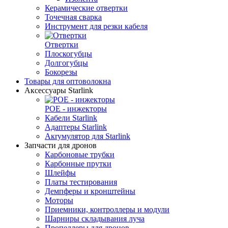
Керамические отвертки
Точечная сварка
Инструмент для резки кабеля
Отвертки
Плоскогубцы
Долгогубцы
Бокорезы
Товары для оптоволокна
Аксессуары Starlink
POE - инжекторы
Кабели Starlink
Адаптеры Starlink
Aкrумулятор для Starlink
Запчасти для дронов
Карбоновые трубки
Карбонные прутки
Шлейфы
Платы тестирования
Демпферы и кронштейны
Моторы
Приемники, контроллеры и модули
Шарниры складывания луча
Пропеллеры для дронов