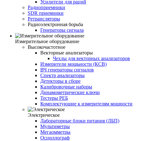
Усилители для раций
Радиоприемники
SDR приемники
Ретрансляторы
Радиоэлектронная борьба
Генераторы сигнала
Измерительное оборудование
Высокочастотное
Векторные анализаторы
Чехлы для векторных анализаторов
Измерители мощьности (КСВ)
ВЧ генераторы сигналов
Спектр анализаторы
Детекторы в сборе
Калибровочные наборы
Динамометрические ключи
Тестеры РЕБ
Комплектующие к измерителям мощности
Электрическое
Лабораторные блоки питания (ЛБП)
Мультиметры
Мегаомметры
Осциллограф