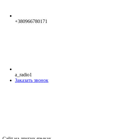
+380966780171
a_radio1
Заказать звонок
Сайт на других языках