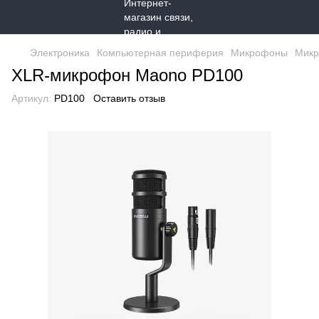
Электроника
Компьютерная периферия
Микрофоны
Мик
XLR-микрофон Maono PD100
Артикул:
PD100
Оставить отзыв