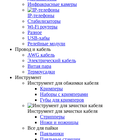
Инфракрасные камеры
IP-телефоны
Стабилизаторы
Wi‑Fi роутеры
Разное
USB-хабы
Релейные модули
Провод и кабель
AWG кабель
Электрический кабель
Витая пара
Термоусадки
Инструмент
Инструмент для обжимки кабеля
Кримперы
Наборы с кримперами
Губы для кримперов
Инструмент для зачистки кабеля
Стрипперы
Ножи и ножницы
Все для пайки
Паяльники
Паяльные станции