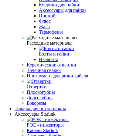
Коврики для пайки
Аксессуары для пайки
Припой
Флюс
Жала
Термофены
Расходные материалы
Болты и гайки
Изолента
Керамические отвертки
Точечная сварка
Инструмент для резки кабеля
Отвертки
Плоскогубцы
Долгогубцы
Бокорезы
Товары для оптоволокна
Аксессуары Starlink
POE - инжекторы
Кабели Starlink
Адаптеры Starlink