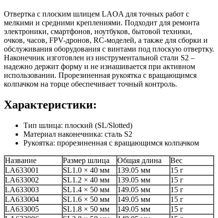
Отвертка с плоским шлицем LAOA для точных работ с
мелкими и средними креплениями. Подходит для ремонта
электроники, смартфонов, ноутбуков, бытовой техники,
очков, часов, FPV-дронов, RC-моделей, а также для сборки и
обслуживания оборудования с винтами под плоскую отвертку.
Наконечник изготовлен из инструментальной стали S2 –
надежно держит форму и не изнашивается при активном
использовании. Прорезиненная рукоятка с вращающимся
колпачком на торце обеспечивает точный контроль.
Характеристики:
Тип шлица: плоский (SL/Slotted)
Материал наконечника: сталь S2
Рукоятка: прорезиненная с вращающимся колпачком
Название
Размер шлица
Общая длина
Вес
LA633001
SL1.0 × 40 мм
139.05 мм
15 г
LA633002
SL1.2 × 40 мм
139.05 мм
15 г
LA633003
SL1.4 × 50 мм
149.05 мм
15 г
LA633004
SL1.6 × 50 мм
149.05 мм
15 г
LA633005
SL1.8 × 50 мм
149.05 мм
15 г