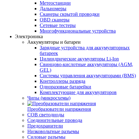
Метеостанции
Дальномеры
Сканеры скрытой проводки
OBD сканеры
Сетевые тестеры
Многофункциональные устройства
Электроника
Аккумуляторы и батареи
Зарядные устройства для аккумуляторных
батареек
Цилиндрические акумуляторы Li-Ion
Свинцово-кислотные аккумуляторы (AGM,
GEL)
Системы управления аккумуляторами (BMS)
Контроллеры разряда
Одноразовые батарейки
Комплектующие для аккумуляторов
Чипы (микросхемы)
Преобразователи напряжения
COB светодиоды
Соединительные провода
Предохранители
Низковольтные разъемы
Силовые разъемы