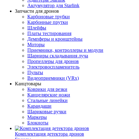
Aкrумулятор для Starlink
Запчасти для дронов
Карбоновые трубки
Карбонные прутки
Шлейфы
Платы тестирования
Демпферы и кронштейны
Моторы
Приемники, контроллеры и модули
Шарниры складывания луча
Пропеллеры для дронов
Электровоспламенитель
Пульты
Видеоприемники (VRx)
Канцтовары
Коврики для резки
Канцелярские ножи
Стальные линейки
Карандаши
Шариковые ручки
Маркеры
Блокноты
Комплектация детектора дронов