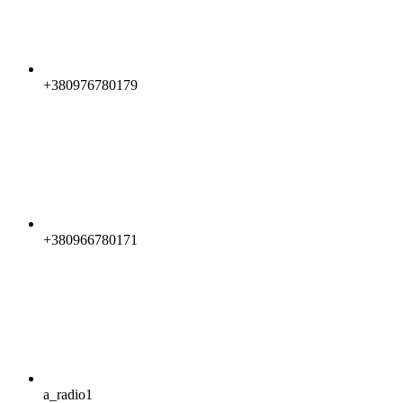
+380976780179
+380966780171
a_radio1