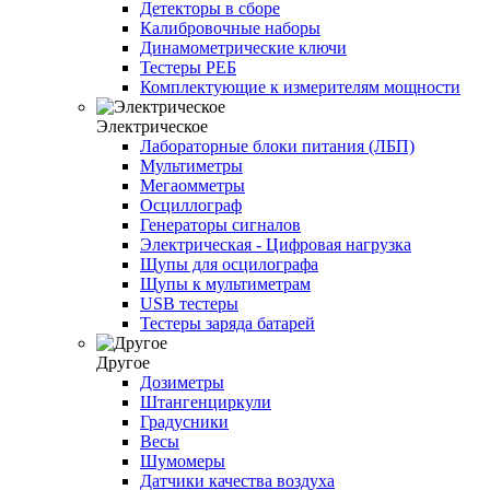
Детекторы в сборе
Калибровочные наборы
Динамометрические ключи
Тестеры РЕБ
Комплектующие к измерителям мощности
Электрическое
Лабораторные блоки питания (ЛБП)
Мультиметры
Мегаомметры
Осциллограф
Генераторы сигналов
Электрическая - Цифровая нагрузка
Щупы для осцилографа
Щупы к мультиметрам
USB тестеры
Тестеры заряда батарей
Другое
Дозиметры
Штангенциркули
Градусники
Весы
Шумомеры
Датчики качества воздуха