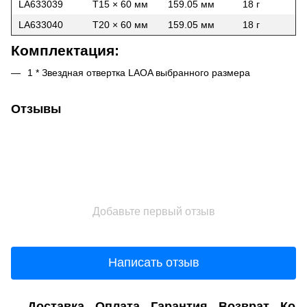
LA633039
T15 × 60 мм
159.05 мм
18 г
LA633040
T20 × 60 мм
159.05 мм
18 г
Комплектация:
1 * Звездная отвертка LAOA выбранного размера
Отзывы
Добавьте первый отзыв
Написать отзыв
Доставка
Оплата
Гарантия
Возврат
Кон