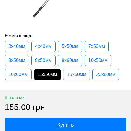
Розмір шліца
3x40мм
4x40мм
5x50мм
7x50мм
8x50мм
9x50мм
9x60мм
10x50мм
10x60мм
15x50мм
15x60мм
20x60мм
В наличии
155.00 грн
Купить