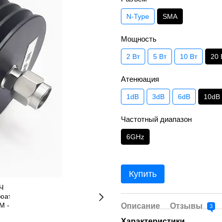
N-Type
SMA
Мощность
2 Вт
5 Вт
10 Вт
20 
Атенюация
1dB
3dB
6dB
10dB
Частотный диапазон
6GHz
Купить
Описание
Отзывы
3
Характеристики