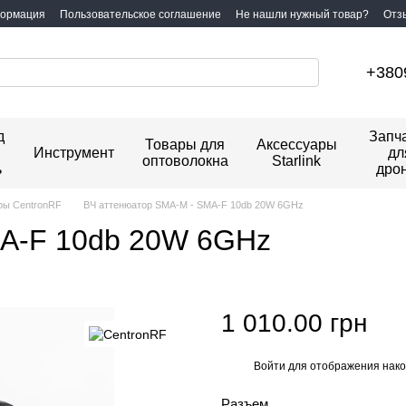
формация
Пользовательское соглашение
Не нашли нужный товар?
Отз
+380
д
Запч
Товары для
Аксессуары
Инструмент
дл
оптоволокна
Starlink
ь
дро
ры CentronRF
ВЧ аттенюатор SMA-M - SMA-F 10db 20W 6GHz
MA-F 10db 20W 6GHz
1 010.00 грн
Войти
для отображения нако
%
Разъем