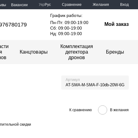
Сравнение
Укр
Рус
Желания
Вход
ывы
Вакансии
График работы:
Пн-Пт: 09:00-19:00
976780179
Мой заказ
Сб: 09:00-19:00
Нд: 09:00-19:00
асти
Комплектация
я
Канцтовары
детектора
Бренды
нов
дронов
Артикул
AT-SMA-M-SMA-F-10db-20W-6G
К сравнению
В желания
пительной скидки