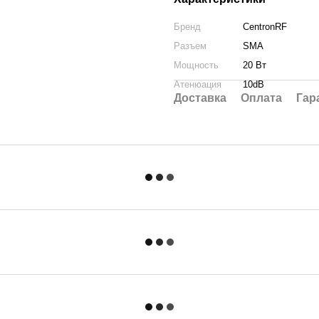
Бренд
CentronRF
Разъем
SMA
Мощность
20 Вт
Атенюация
10dB
Доставка
Оплата
Гар