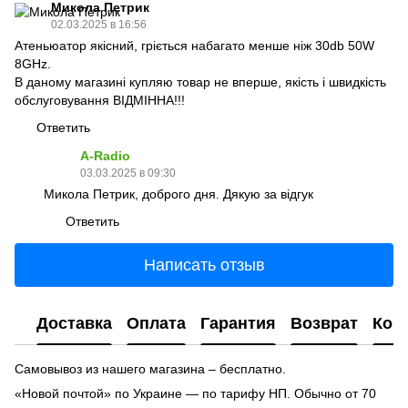
Микола Петрик
02.03.2025 в 16:56
Атеньюатор якісний, гріється набагато менше ніж 30db 50W
8GHz.
В даному магазині купляю товар не вперше, якість і швидкість
обслуговування ВІДМІННА!!!
Ответить
A-Radio
03.03.2025 в 09:30
Микола Петрик, доброго дня. Дякую за відгук
Ответить
Написать отзыв
Доставка
Оплата
Гарантия
Возврат
Кон
Самовывоз из нашего магазина – бесплатно.
«Новой почтой» по Украине — по тарифу НП. Обычно от 70