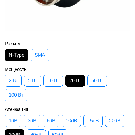
Разъем
N-Type
SMA
Мощность
2 Вт
5 Вт
10 Вт
20 Вт
50 Вт
100 Вт
Атенюация
1dB
3dB
6dB
10dB
15dB
20dB