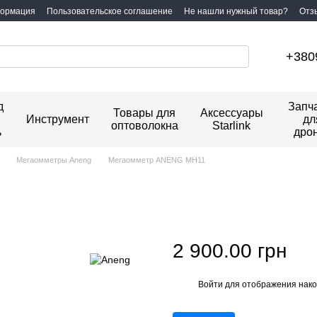
формация
Пользовательское соглашение
Не нашли нужный товар?
Отз
+380
д
Запч
Товары для
Аксессуары
Инструмент
дл
оптоволокна
Starlink
ь
дро
Мегаомметры Aneng
Мегаомметр ANENG MH11
2 900.00 грн
Войти
для отображения нако
%