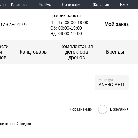
Сравнение
Укр
Рус
Желания
Вход
ывы
Вакансии
График работы:
Пн-Пт: 09:00-19:00
976780179
Мой заказ
Сб: 09:00-19:00
Нд: 09:00-19:00
асти
Комплектация
я
Канцтовары
детектора
Бренды
нов
дронов
Артикул
ANENG-MH11
К сравнению
В желания
пительной скидки