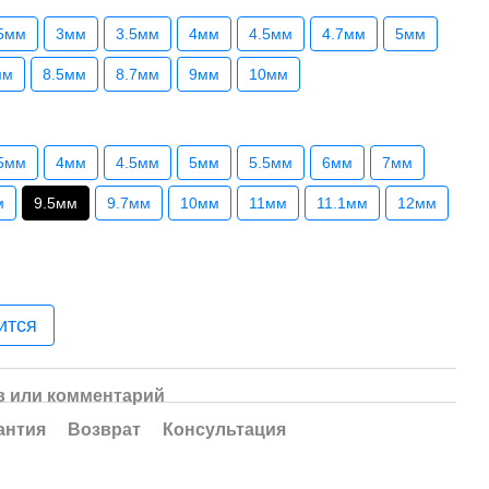
5мм
3мм
3.5мм
4мм
4.5мм
4.7мм
5мм
мм
8.5мм
8.7мм
9мм
10мм
5мм
4мм
4.5мм
5мм
5.5мм
6мм
7мм
м
9.5мм
9.7мм
10мм
11мм
11.1мм
12мм
ится
 или комментарий
антия
Возврат
Консультация