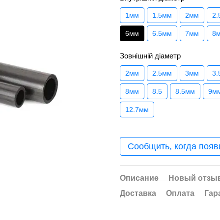
1мм
1.5мм
2мм
2.
6мм
6.5мм
7мм
8
Зовнішній діаметр
2мм
2.5мм
3мм
3.
8мм
8.5
8.5мм
9м
12.7мм
Сообщить, когда появ
Описание
Новый отзыв
Доставка
Оплата
Гар