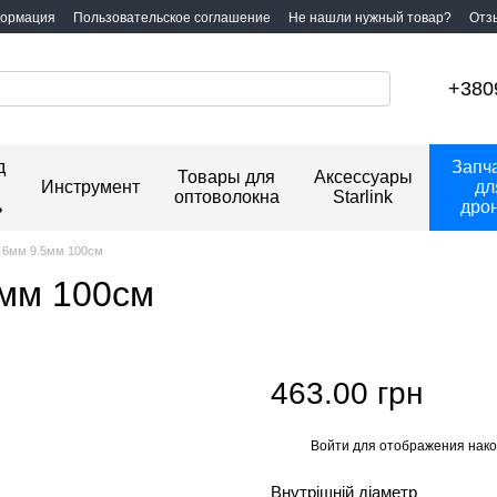
формация
Пользовательское соглашение
Не нашли нужный товар?
Отз
+380
д
Запч
Товары для
Аксессуары
Инструмент
дл
оптоволокна
Starlink
ь
дро
я 6мм 9.5мм 100см
5мм 100см
463.00 грн
Войти
для отображения нако
%
Внутрішній діаметр