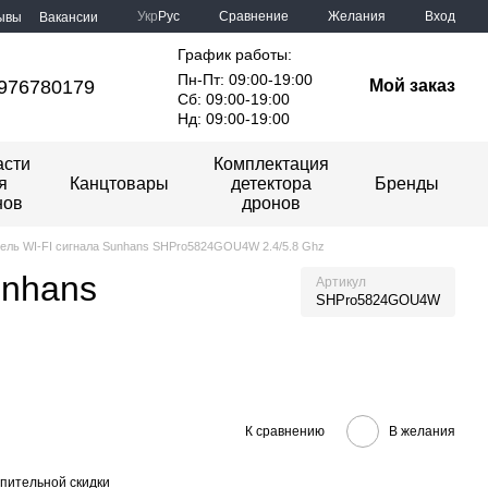
Сравнение
Укр
Рус
Желания
Вход
ывы
Вакансии
График работы:
Пн-Пт: 09:00-19:00
976780179
Мой заказ
Сб: 09:00-19:00
Нд: 09:00-19:00
асти
Комплектация
я
Канцтовары
детектора
Бренды
нов
дронов
ель WI-FI сигнала Sunhans SHPro5824GOU4W 2.4/5.8 Ghz
unhans
Артикул
SHPro5824GOU4W
К сравнению
В желания
пительной скидки