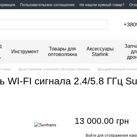
формация
Пользовательское соглашение
Не нашли нужный товар?
Отз
+380
д
Запч
Товары для
Аксессуары
Инструмент
дл
оптоволокна
Starlink
ь
дро
устеры)
Двухсторонние усилители (бустеры) Sunhans
Двухдиапазонный усилит
 WI-FI сигнала 2.4/5.8 ГГц S
13 000.00 грн
Войти
для отображения нако
%