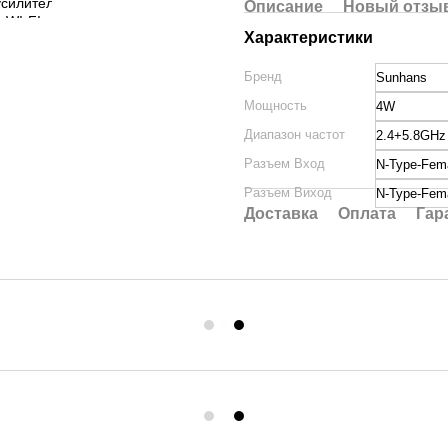
Описание
Новый отзыв
Характеристики
Бренд
Sunhans
Мощность
4W
Диапазон частот
2.4+5.8GHz
Разъем Вход
N-Type-Fem
Разъем Виход
N-Type-Fem
Доставка
Оплата
Гар