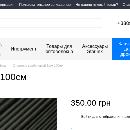
формация
Пользовательское соглашение
Не нашли нужный товар?
Отз
+380
д
Запч
Товары для
Аксессуары
Инструмент
дл
оптоволокна
Starlink
ь
дро
hina
Стержень карбоновый 6мм 100см
 100см
350.00 грн
Войти
для отображения нако
%