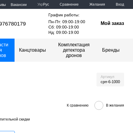
Сравнение
Укр
Рус
Желания
Вход
ывы
Вакансии
График работы:
Пн-Пт: 09:00-19:00
976780179
Мой заказ
Сб: 09:00-19:00
Нд: 09:00-19:00
асти
Комплектация
я
Канцтовары
детектора
Бренды
нов
дронов
Артикул
cprr-6-1000
К сравнению
В желания
пительной скидки