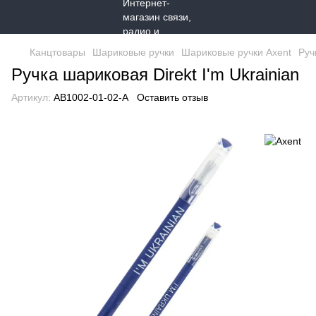
Канцтовары
Шариковые ручки
Шариковые ручки Axent
Руч
Ручка шариковая Direkt I'm Ukrainian
Артикул:
AB1002-01-02-A
Оставить отзыв