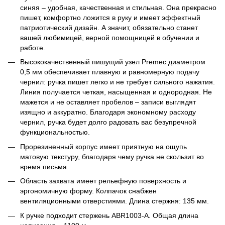
синяя – удобная, качественная и стильная. Она прекрасно
пишет, комфортно ложится в руку и имеет эффектный
патриотический дизайн. А значит, обязательно станет
вашей любимицей, верной помощницей в обучении и
работе.
Высококачественный пишущий узел Premec диаметром
0,5 мм обеспечивает плавную и равномерную подачу
чернил: ручка пишет легко и не требует сильного нажатия.
Линия получается четкая, насыщенная и однородная. Не
мажется и не оставляет пробелов – записи выглядят
изящно и аккуратно. Благодаря экономному расходу
чернил, ручка будет долго радовать вас безупречной
функциональностью.
Прорезиненный корпус имеет приятную на ощупь
матовую текстуру, благодаря чему ручка не скользит во
время письма.
Область захвата имеет рельефную поверхность и
эргономичную форму. Колпачок снабжен
вентиляционными отверстиями. Длина стержня: 135 мм.
К ручке подходит стержень ABR1003-A. Общая длина