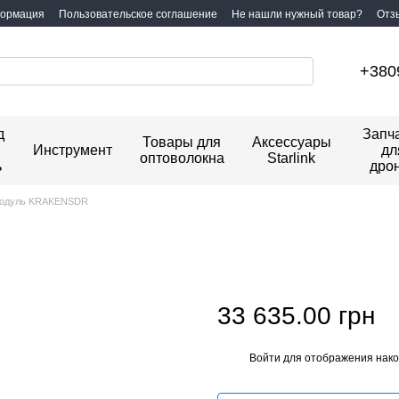
формация
Пользовательское соглашение
Не нашли нужный товар?
Отз
+380
д
Запч
Товары для
Аксессуары
Инструмент
дл
оптоволокна
Starlink
ь
дро
одуль KRAKENSDR
33 635.00 грн
Войти
для отображения нако
%