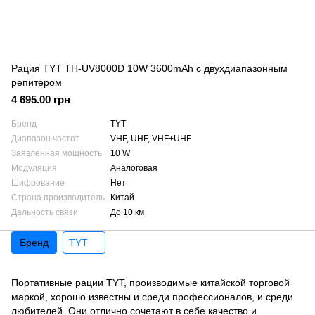
Рация TYT TH-UV8000D 10W 3600mAh с двухдиапазонным
репитером
4 695.00 грн
Бренд
TYT
Диапазон частот
VHF, UHF, VHF+UHF
Заявленная мощность
10 W
Модуляция
Аналоговая
Шифрование
Нет
Страна производитель
Китай
Дальность связи
До 10 км
Бренд
TYT
Портативные рации TYT, производимые китайской торговой
маркой, хорошо известны и среди профессионалов, и среди
любителей. Они отлично сочетают в себе качество и