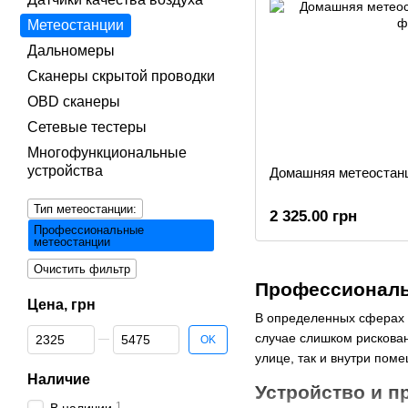
Метеостанции
Дальномеры
Сканеры скрытой проводки
OBD сканеры
Сетевые тестеры
Многофункциональные
устройства
Домашняя метеостан
Тип метеостанции:
2 325.00 грн
Профессиональные
метеостанции
Очистить фильтр
Профессиональ
Цена, грн
В определенных сферах д
От Цена, грн
До Цена, грн
случае слишком рискован
OK
улице, так и внутри пом
Наличие
Устройство и 
1