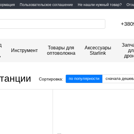
формация
Пользовательское соглашение
Не нашли нужный товар?
Отз
+380
д
Запч
Товары для
Аксессуары
Инструмент
дл
оптоволокна
Starlink
ь
дро
танции
по популярности
сначала дешев
Сортировка: