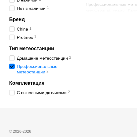
В наличии
Профессиональные метеос
1
Нет в наличии
окружающей среды. Базов
измерения. Современные
Бренд
Профессиональная метеос
1
China
базовый комплект датчик
1
Protmex
направления и силы 
Тип метеостанции
дождя:
2
Домашние метеостанции
термо-гигро датчик (
Профессиональные
интенсивности солнечн
2
метеостанции
Информация, которую сни
Комплектация
метеостанции показывают
2
С выносными датчиками
Отдельно стоит сказать 
метеостанцию с питанием
Преимущества 
На рынке много недороги
для собственных нужд. 
© 2026-2026