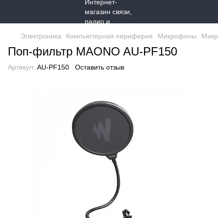
Электроника
Компьютерная периферия
Микрофоны
Мик
Поп-фильтр MAONO AU-PF150
Артикул:
AU-PF150
Оставить отзыв