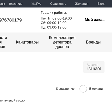
Сравнение
Укр
Рус
Желания
Вход
ывы
Вакансии
График работы:
Пн-Пт: 09:00-19:00
976780179
Мой заказ
Сб: 09:00-19:00
Нд: 09:00-19:00
асти
Комплектация
я
Канцтовары
детектора
Бренды
нов
дронов
Артикул
LA116606
К сравнению
В желания
пительной скидки