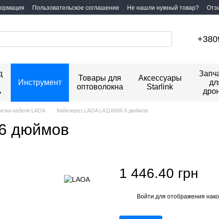
формация
Пользовательское соглашение
Не нашли нужный товар?
Отз
+380
д
Запч
Товары для
Аксессуары
Инструмент
дл
оптоволокна
Starlink
ь
дро
резки кабеля LAOA
Кабелерез LAOA LA116606 6 дюймов
 6 дюймов
1 446.40 грн
Войти
для отображения нако
%