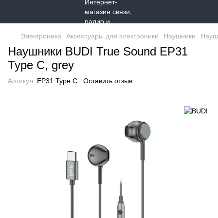
Электроника
Аксессуары для электроники
Наушники
Науш
Наушники BUDI True Sound EP31
Type C, grey
Артикул:
EP31 Type C
Оставить отзыв