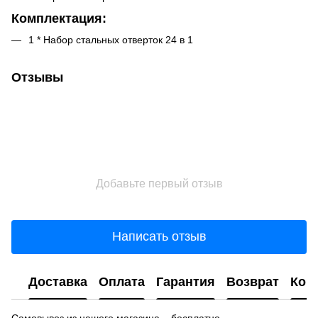
Комплектация:
1 * Набор стальных отверток 24 в 1
Отзывы
Добавьте первый отзыв
Написать отзыв
Доставка
Оплата
Гарантия
Возврат
Кон
Самовывоз из нашего магазина – бесплатно.