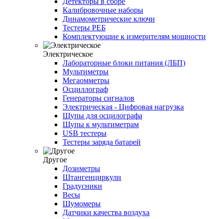
Детекторы в сборе
Калибровочные наборы
Динамометрические ключи
Тестеры РЕБ
Комплектующие к измерителям мощности
Электрическое
Лабораторные блоки питания (ЛБП)
Мультиметры
Мегаомметры
Осциллограф
Генераторы сигналов
Электрическая - Цифровая нагрузка
Щупы для осцилографа
Щупы к мультиметрам
USB тестеры
Тестеры заряда батарей
Другое
Дозиметры
Штангенциркули
Градусники
Весы
Шумомеры
Датчики качества воздуха