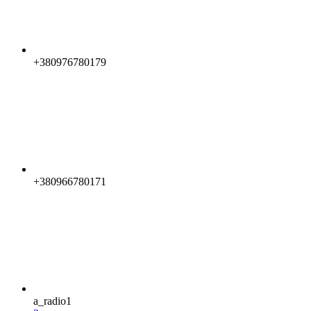
+380976780179
+380966780171
a_radio1