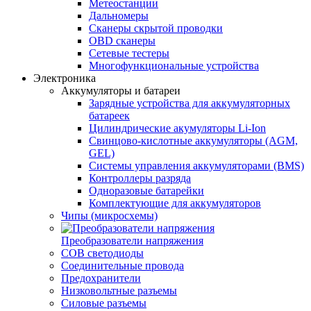
Метеостанции
Дальномеры
Сканеры скрытой проводки
OBD сканеры
Сетевые тестеры
Многофункциональные устройства
Электроника
Аккумуляторы и батареи
Зарядные устройства для аккумуляторных
батареек
Цилиндрические акумуляторы Li-Ion
Свинцово-кислотные аккумуляторы (AGM,
GEL)
Системы управления аккумуляторами (BMS)
Контроллеры разряда
Одноразовые батарейки
Комплектующие для аккумуляторов
Чипы (микросхемы)
Преобразователи напряжения
COB светодиоды
Соединительные провода
Предохранители
Низковольтные разъемы
Силовые разъемы