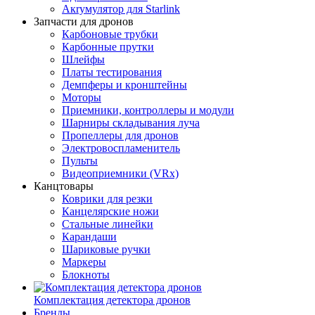
Aкrумулятор для Starlink
Запчасти для дронов
Карбоновые трубки
Карбонные прутки
Шлейфы
Платы тестирования
Демпферы и кронштейны
Моторы
Приемники, контроллеры и модули
Шарниры складывания луча
Пропеллеры для дронов
Электровоспламенитель
Пульты
Видеоприемники (VRx)
Канцтовары
Коврики для резки
Канцелярские ножи
Стальные линейки
Карандаши
Шариковые ручки
Маркеры
Блокноты
Комплектация детектора дронов
Бренды