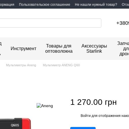
формация
Пользовательское соглашение
Не нашли нужный товар?
Отз
+380
д
Запч
Товары для
Аксессуары
Инструмент
дл
оптоволокна
Starlink
ь
дро
Мультиметры Aneng
Мультиметр ANENG Q60
1 270.00 грн
Войти
для отображения нако
%