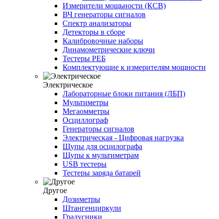
Измерители мощьности (КСВ)
ВЧ генераторы сигналов
Спектр анализаторы
Детекторы в сборе
Калибровочные наборы
Динамометрические ключи
Тестеры РЕБ
Комплектующие к измерителям мощности
Электрическое
Лабораторные блоки питания (ЛБП)
Мультиметры
Мегаомметры
Осциллограф
Генераторы сигналов
Электрическая - Цифровая нагрузка
Щупы для осцилографа
Щупы к мультиметрам
USB тестеры
Тестеры заряда батарей
Другое
Дозиметры
Штангенциркули
Градусники