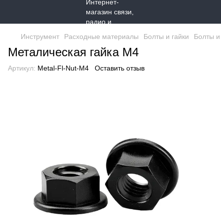
Инструмент
Расходные материалы
Болты и гайки
Болты и
Металическая гайка M4
Артикул:
Metal-Fl-Nut-M4
Оставить отзыв