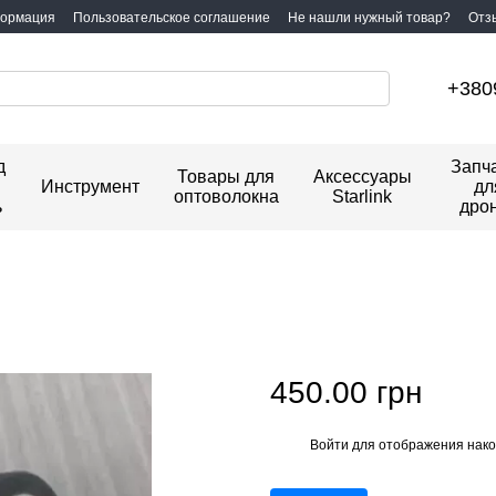
формация
Пользовательское соглашение
Не нашли нужный товар?
Отз
+380
д
Запч
Товары для
Аксессуары
Инструмент
дл
оптоволокна
Starlink
ь
дро
450.00 грн
Войти
для отображения нако
%