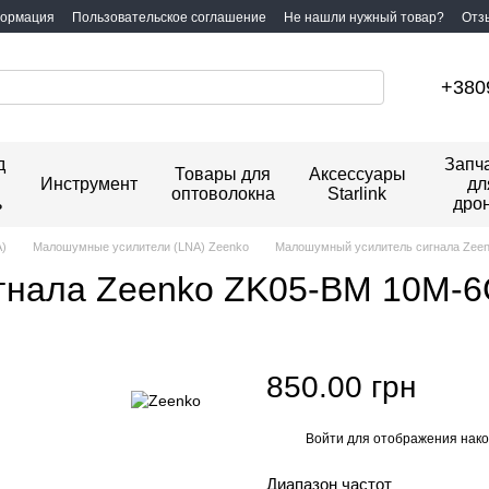
формация
Пользовательское соглашение
Не нашли нужный товар?
Отз
+380
д
Запч
Товары для
Аксессуары
Инструмент
дл
оптоволокна
Starlink
ь
дро
)
Малошумные усилители (LNA) Zeenko
Малошумный усилитель сигнала Zee
гнала Zeenko ZK05-BM 10M-
850.00 грн
Войти
для отображения нако
%
Диапазон частот