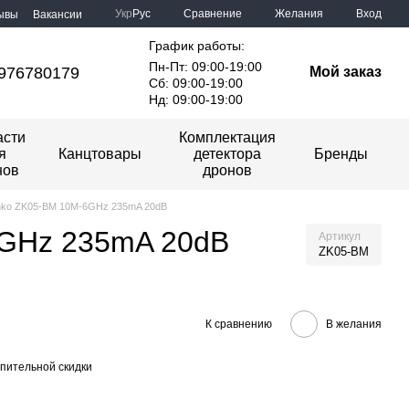
Сравнение
Укр
Рус
Желания
Вход
ывы
Вакансии
График работы:
Пн-Пт: 09:00-19:00
976780179
Мой заказ
Сб: 09:00-19:00
Нд: 09:00-19:00
асти
Комплектация
я
Канцтовары
детектора
Бренды
нов
дронов
nko ZK05-BM 10M-6GHz 235mA 20dB
6GHz 235mA 20dB
Артикул
ZK05-BM
К сравнению
В желания
пительной скидки