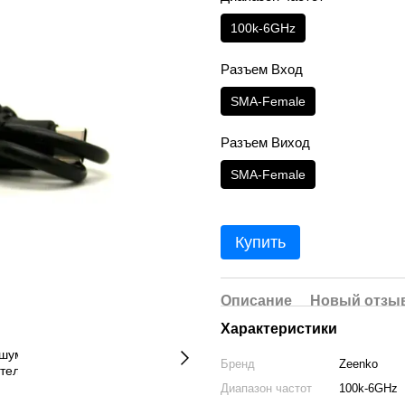
100k-6GHz
Разъем Вход
SMA-Female
Разъем Виход
SMA-Female
Купить
Описание
Новый отзыв
Характеристики
Бренд
Zeenko
Диапазон частот
100k-6GHz