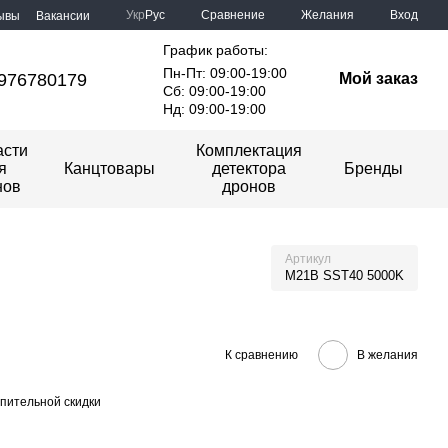
Сравнение
Укр
Рус
Желания
Вход
ывы
Вакансии
График работы:
Пн-Пт: 09:00-19:00
976780179
Мой заказ
Сб: 09:00-19:00
Нд: 09:00-19:00
асти
Комплектация
я
Канцтовары
детектора
Бренды
нов
дронов
Артикул
M21B SST40 5000K
К сравнению
В желания
пительной скидки