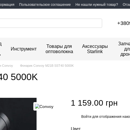
формация
Пользовательское соглашение
Не нашли нужный товар?
Отз
+380
д
Запч
Товары для
Аксессуары
Инструмент
дл
оптоволокна
Starlink
ь
дро
и Convoy
Фонарик Convoy M21B SST40 5000K
40 5000K
1 159.00 грн
Войти
для отображения нако
%
Цвет