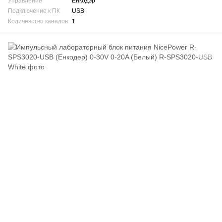
Управление
Енкодэр
Подключение к ПК
USB
Количевство каналов
1