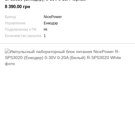
8 390.00 грн
Бренд
NicePower
Управление
Енкодэр
Подключение к ПК
Ні
Количевство каналов
1