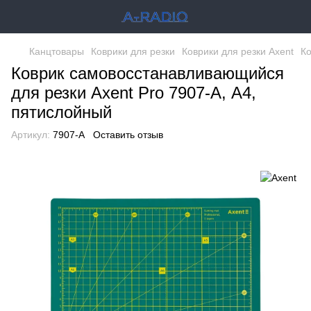
Канцтовары
Коврики для резки
Коврики для резки Axent
Ко
Коврик самовосстанавливающийся
для резки Axent Pro 7907-A, А4,
пятислойный
Артикул:
7907-A
Оставить отзыв