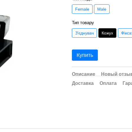
Female
Male
Тип товару
З'єднувач
Кожух
Фікса
Купить
Описание
Новый отзыв
Доставка
Оплата
Гар