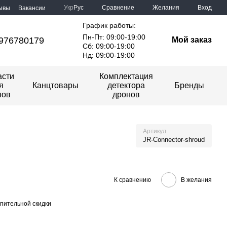
Сравнение
Укр
Рус
Желания
Вход
ывы
Вакансии
График работы:
Пн-Пт: 09:00-19:00
976780179
Мой заказ
Сб: 09:00-19:00
Нд: 09:00-19:00
асти
Комплектация
я
Канцтовары
детектора
Бренды
нов
дронов
Артикул
JR-Connector-shroud
К сравнению
В желания
пительной скидки