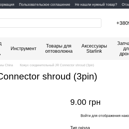
формация
Пользовательское соглашение
Не нашли нужный товар?
Отз
+380
д
Запч
Товары для
Аксессуары
Инструмент
дл
оптоволокна
Starlink
ь
дро
мы China
Кожух соединительный JR Connector shroud (3pin)
onnector shroud (3pin)
9.00 грн
Войти
для отображения нако
%
Тип гнізда