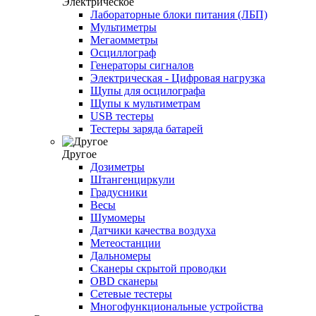
Электрическое
Лабораторные блоки питания (ЛБП)
Мультиметры
Мегаомметры
Осциллограф
Генераторы сигналов
Электрическая - Цифровая нагрузка
Щупы для осцилографа
Щупы к мультиметрам
USB тестеры
Тестеры заряда батарей
Другое
Дозиметры
Штангенциркули
Градусники
Весы
Шумомеры
Датчики качества воздуха
Метеостанции
Дальномеры
Сканеры скрытой проводки
OBD сканеры
Сетевые тестеры
Многофункциональные устройства