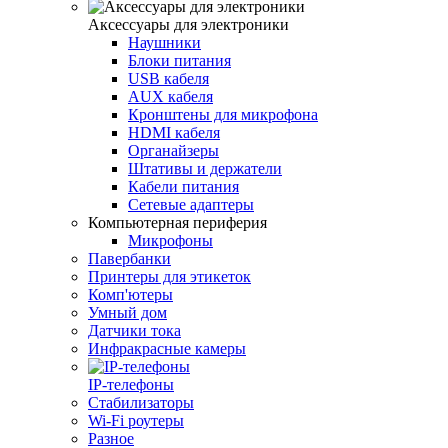
Аксессуары для электроники
Наушники
Блоки питания
USB кабеля
AUX кабеля
Кронштены для микрофона
HDMI кабеля
Органайзеры
Штативы и держатели
Кабели питания
Сетевые адаптеры
Компьютерная периферия
Микрофоны
Павербанки
Принтеры для этикеток
Комп'ютеры
Умный дом
Датчики тока
Инфракрасные камеры
IP-телефоны
Стабилизаторы
Wi‑Fi роутеры
Разное