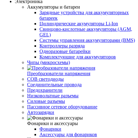
Электроника
Аккумуляторы и батареи
Зарядные устройства для аккумуляторных
батареек
Цилиндрические акумуляторы Li-Ion
Свинцово-кислотные аккумуляторы (AGM,
GEL)
Системы управления аккумуляторами (BMS)
Контроллеры разряда
Одноразовые батарейки
Комплектующие для аккумуляторов
Чипы (микросхемы)
Преобразователи напряжения
COB светодиоды
Соединительные провода
Предохранители
Низковольтные разъемы
Силовые разъемы
Пассивное сетевое оборудование
Автозарядки
Фонарики и аксессуары
Фонарики
Аксессуары для фонариков